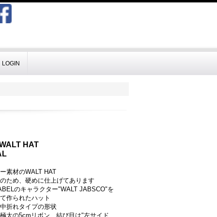
LOGIN
WALT HAT
AL
素材のWALT HAT
のため、硬めに仕上げてあります
LABELのキャラクター"WALT JABSCO"を
て作られたハット
中折れタイプの形状
極太の5cmリボン、結び目は"左サイド