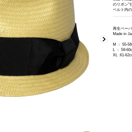
のリボン"
ベルト内の
再生ペーパ
Made in J
M ： 55-5
L ： 59-60
XL :61-62