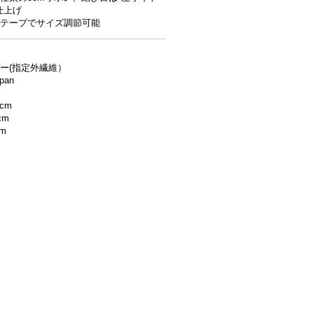
仕上げ
テープでサイズ調節可能
ー(指定外繊維）
apan
8cm
cm
cm