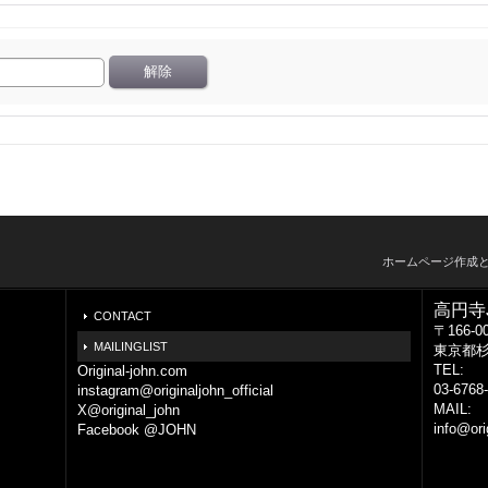
ホームページ作成
高円寺
CONTACT
〒166-0
MAILINGLIST
東京都杉並
TEL:
Original-john.com
03-6768
instagram@originaljohn_official
MAIL:
X@original_john
info@ori
Facebook @JOHN